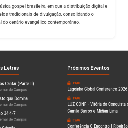
ica gospel brasileira, em que a distribuição digital e
os tradicionais de divulgação, consolidando o
l do cenário evangélico contemporâneo.
as Letras
Próximos Eventos
s Cantar (Parte II)
19/08
Lagoinha Global Conference 2026
hemar de Campos
sto que Domina
19/08
LUZ CONF. - Vitória da Conquista
hemar de Campos
Camila Barros e Midian Lima
o 34:4-7
hemar de Campos
02/09
Conferência O Encontro | Ribeirã