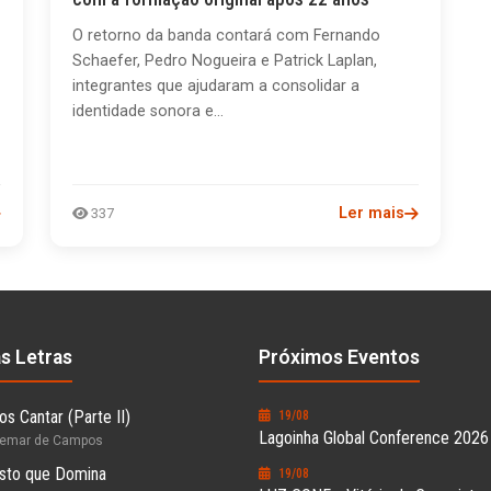
O retorno da banda contará com Fernando
Schaefer, Pedro Nogueira e Patrick Laplan,
integrantes que ajudaram a consolidar a
identidade sonora e...
Ler mais
337
as Letras
Próximos Eventos
s Cantar (Parte II)
19/08
Lagoinha Global Conference 2026
hemar de Campos
sto que Domina
19/08