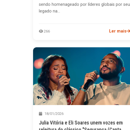
sendo homenageado por líderes globais por seu
legado na...
Ler mais
266
18/01/2026
Julia Vitória e Eli Soares unem vozes em
releitura do clássico "Segurança (Canta