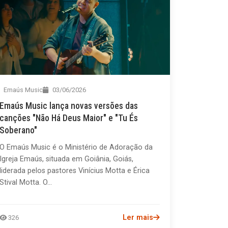
Emaús Music
03/06/2026
Emaús Music lança novas versões das
canções "Não Há Deus Maior" e "Tu És
Soberano"
O Emaús Music é o Ministério de Adoração da
Igreja Emaús, situada em Goiânia, Goiás,
liderada pelos pastores Vinícius Motta e Érica
Stival Motta. O...
Ler mais
326