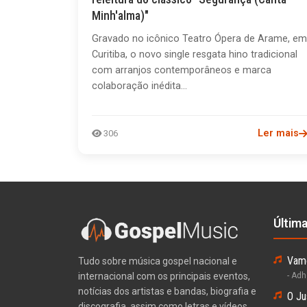
Minh'alma)"
Gravado no icônico Teatro Ópera de Arame, em
Curitiba, o novo single resgata hino tradicional
com arranjos contemporâneos e marca
colaboração inédita...
Ler mais
306
Últim
Vamo
Tudo sobre música gospel nacional e
internacional com os principais eventos,
- Ad
notícias dos artistas e bandas, biografia e
O Ju
discografia, assim como letras e vídeos