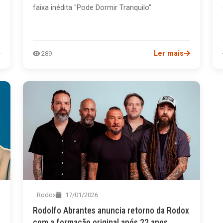
faixa inédita "Pode Dormir Tranquilo".
Ler mais
289
Rodox
17/01/2026
Rodolfo Abrantes anuncia retorno da Rodox
com a formação original após 22 anos