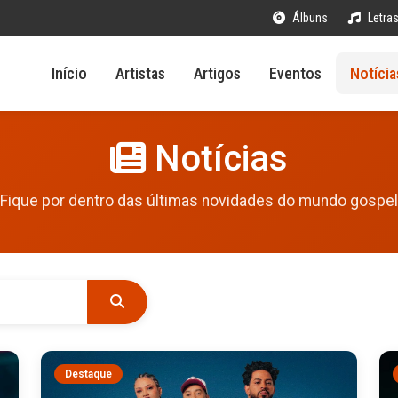
Álbuns
Letra
Início
Artistas
Artigos
Eventos
Notícia
Notícias
Fique por dentro das últimas novidades do mundo gospel
Destaque