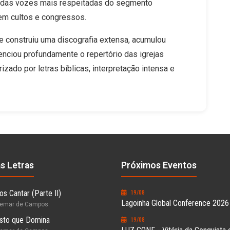
 das vozes mais respeitadas do segmento
em cultos e congressos.
e construiu uma discografia extensa, acumulou
enciou profundamente o repertório das igrejas
rizado por letras bíblicas, interpretação intensa e
as Letras
Próximos Eventos
s Cantar (Parte II)
19/08
Lagoinha Global Conference 2026
hemar de Campos
sto que Domina
19/08