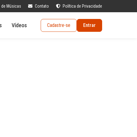
s de Músicas
Contato
Política de Privacidade
s
Vídeos
Cadastre-se
Entrar