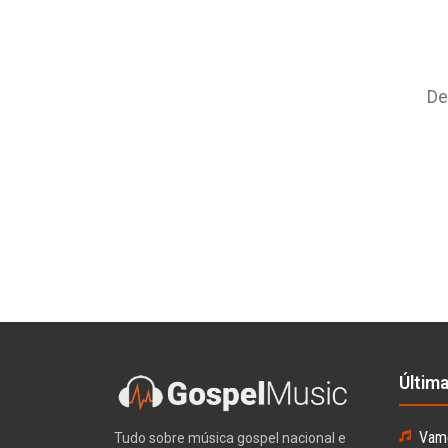
De
Últim
Vamo
Tudo sobre música gospel nacional e