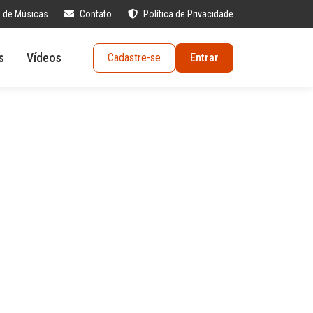
s de Músicas
Contato
Política de Privacidade
s
Vídeos
Cadastre-se
Entrar