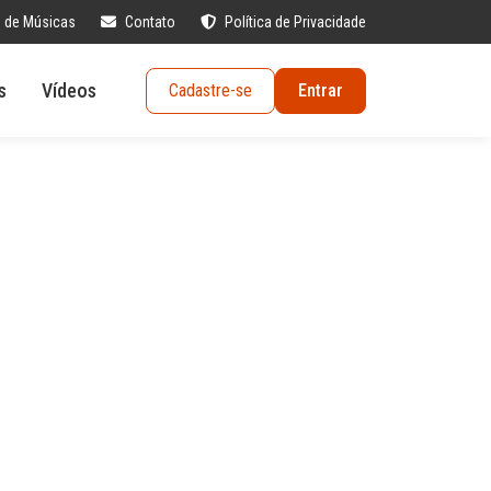
s de Músicas
Contato
Política de Privacidade
s
Vídeos
Cadastre-se
Entrar