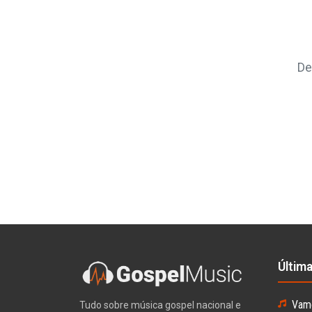
De
Últim
Vamo
Tudo sobre música gospel nacional e