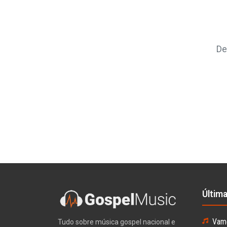
De
Últim
Vamo
Tudo sobre música gospel nacional e