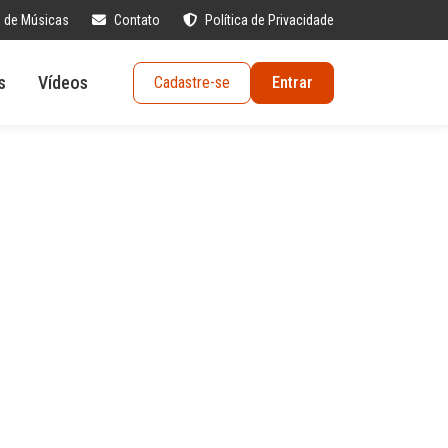
s de Músicas
Contato
Política de Privacidade
s
Vídeos
Cadastre-se
Entrar