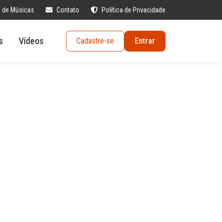
s de Músicas
Contato
Política de Privacidade
s
Vídeos
Cadastre-se
Entrar