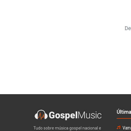
De
Últim
Vamo
Tudo sobre música gospel nacional e