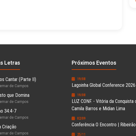
as Letras
Próximos Eventos
s Cantar (Parte II)
19/08
Lagoinha Global Conference 2026
hemar de Campos
sto que Domina
19/08
LUZ CONF. - Vitória da Conquista
hemar de Campos
Camila Barros e Midian Lima
o 34:4-7
hemar de Campos
02/09
Conferência O Encontro | Ribeirã
 Criação
hemar de Campos
25/11