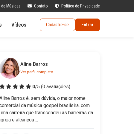
s de Músicas
Contato
Política de Privacidade
s
Vídeos
Cadastre-se
Entrar
Aline Barros
Ver perfil completo
0
/5 (
0
avaliações)
Aline Barros é, sem dúvida, o maior nome
comercial da música gospel brasileira, com
uma carreira que transcendeu as barreiras da
igreja e alcançou ...