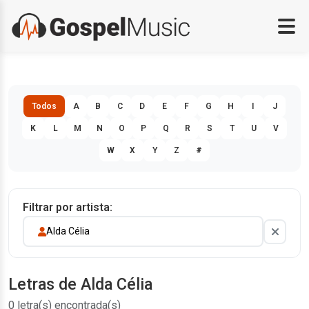
Todos
A
B
C
D
E
F
G
H
I
J
K
L
M
N
O
P
Q
R
S
T
U
V
W
X
Y
Z
#
Filtrar por artista:
Alda Célia
Letras de Alda Célia
0 letra(s) encontrada(s)