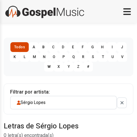
Todos
A
B
C
D
E
F
G
H
I
J
K
L
M
N
O
P
Q
R
S
T
U
V
W
X
Y
Z
#
Filtrar por artista:
Sérgio Lopes
Letras de Sérgio Lopes
0 letra(s) encontrada(s)