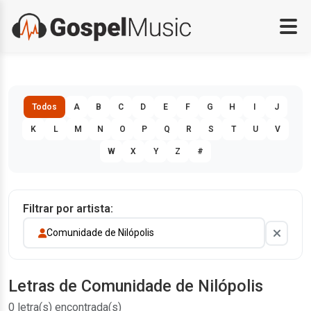
Todos
A
B
C
D
E
F
G
H
I
J
K
L
M
N
O
P
Q
R
S
T
U
V
W
X
Y
Z
#
Filtrar por artista:
Comunidade de Nilópolis
Letras de Comunidade de Nilópolis
0 letra(s) encontrada(s)