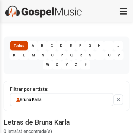
Todos
A
B
C
D
E
F
G
H
I
J
K
L
M
N
O
P
Q
R
S
T
U
V
W
X
Y
Z
#
Filtrar por artista:
Bruna Karla
Letras de Bruna Karla
0 letra(s) encontrada(s)