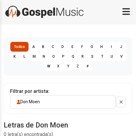
Todos
A
B
C
D
E
F
G
H
I
J
K
L
M
N
O
P
Q
R
S
T
U
V
W
X
Y
Z
#
Filtrar por artista:
Don Moen
Letras de Don Moen
0 letra(s) encontrada(s)