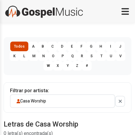
Todos
A
B
C
D
E
F
G
H
I
J
K
L
M
N
O
P
Q
R
S
T
U
V
W
X
Y
Z
#
Filtrar por artista:
Casa Worship
Letras de Casa Worship
0 letra(s) encontrada(s)