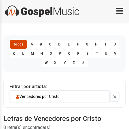
Todos
A
B
C
D
E
F
G
H
I
J
K
L
M
N
O
P
Q
R
S
T
U
V
W
X
Y
Z
#
Filtrar por artista:
Vencedores por Cristo
Letras de Vencedores por Cristo
0 letra(s) encontrada(s)