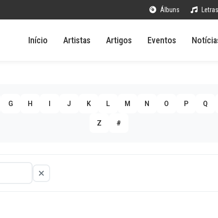
Álbuns
Letra
Início
Artistas
Artigos
Eventos
Notícia
G
H
I
J
K
L
M
N
O
P
Q
Z
#