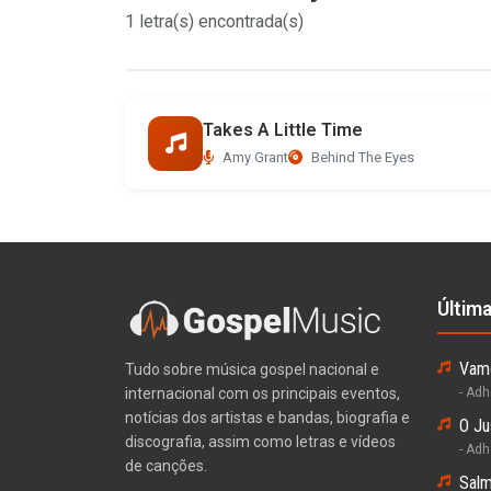
1 letra(s) encontrada(s)
Takes A Little Time
Amy Grant
Behind The Eyes
Últim
Vamo
Tudo sobre música gospel nacional e
internacional com os principais eventos,
- Ad
notícias dos artistas e bandas, biografia e
O Ju
discografia, assim como letras e vídeos
- Ad
de canções.
Salm