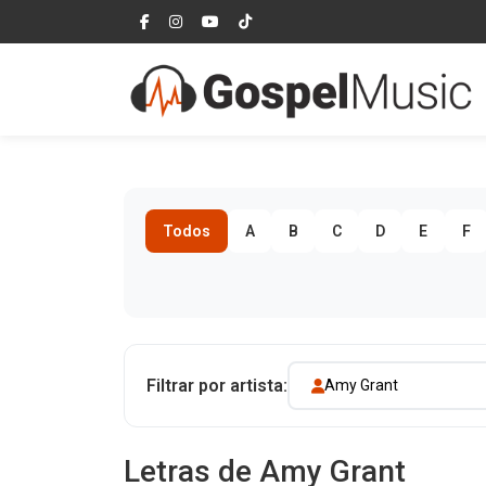
Todos
A
B
C
D
E
F
Filtrar por artista:
Amy Grant
Letras de Amy Grant