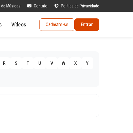
s de Músicas
Contato
Política de Privacidade
s
Vídeos
Cadastre-se
Entrar
R
S
T
U
V
W
X
Y