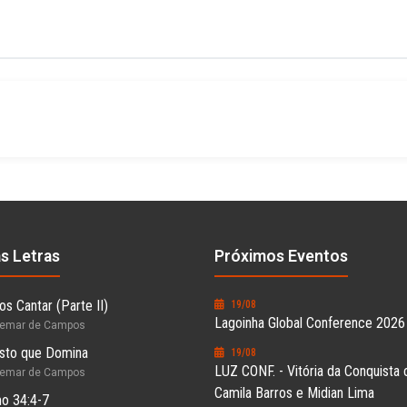
as Letras
Próximos Eventos
s Cantar (Parte II)
19/08
Lagoinha Global Conference 2026
hemar de Campos
sto que Domina
19/08
LUZ CONF. - Vitória da Conquista
hemar de Campos
Camila Barros e Midian Lima
o 34:4-7