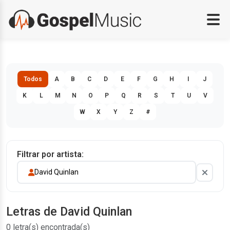
Todos
A
B
C
D
E
F
G
H
I
J
K
L
M
N
O
P
Q
R
S
T
U
V
W
X
Y
Z
#
Filtrar por artista:
David Quinlan
Letras de David Quinlan
0 letra(s) encontrada(s)