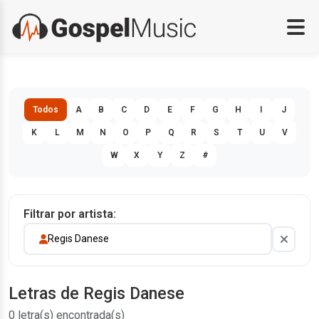
Todos
A
B
C
D
E
F
G
H
I
J
K
L
M
N
O
P
Q
R
S
T
U
V
W
X
Y
Z
#
Filtrar por artista:
Regis Danese
Letras de Regis Danese
0 letra(s) encontrada(s)