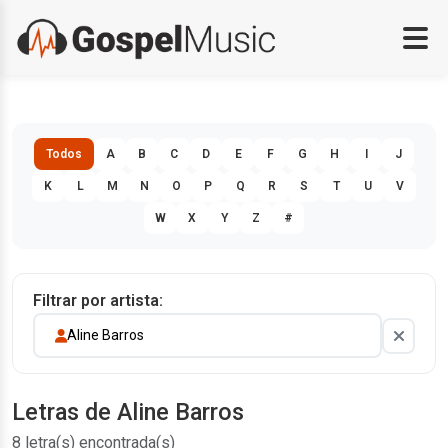
Todos
A
B
C
D
E
F
G
H
I
J
K
L
M
N
O
P
Q
R
S
T
U
V
W
X
Y
Z
#
Filtrar por artista:
Aline Barros
Letras de Aline Barros
8 letra(s) encontrada(s)