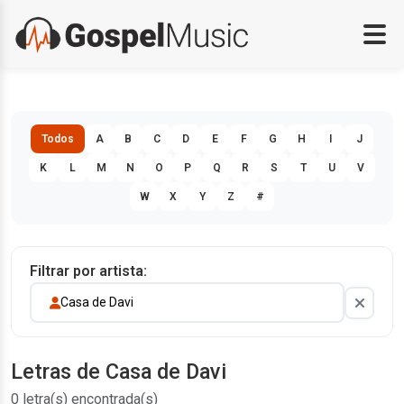
Todos
A
B
C
D
E
F
G
H
I
J
K
L
M
N
O
P
Q
R
S
T
U
V
W
X
Y
Z
#
Filtrar por artista:
Casa de Davi
Letras de Casa de Davi
0 letra(s) encontrada(s)